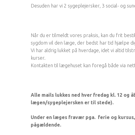
Desuden har vi 2 sygeplejersker, 3 social- og su
Når du er tilmeldt vores praksis, kan du frit best
sygdom vil den læge, der bedst har tid hjælpe di
Vi har aldrig lukket på hverdage, idet vi altid ti
kurser.
Kontakten til lægehuset kan foregå både via nette
Alle mails lukkes ned hver fredag kl. 12 og
lægen/sygeplejersken er til stede).
Under en læges fravær pga. ferie og kursus, 
pågældende.