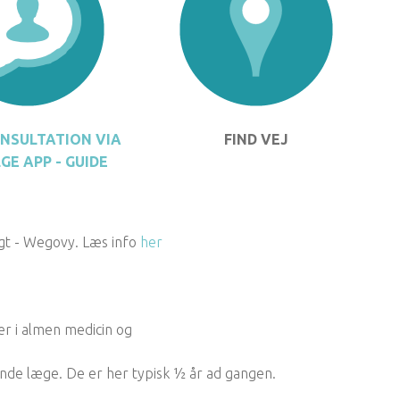
NSULTATION VIA
FIND VEJ
GE APP - GUIDE
gt - Wegovy. Læs info
her
ger i almen medicin og
nde læge. De er her typisk ½ år ad gangen.