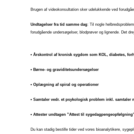
Brugen af videokonsultation sker udelukkende ved forudgåen
Undtagelser fra tid samme dag
: Til nogle helbredsproble
forudgående undersøgelser, blodprøver og lignende. Det dre
• Årskontrol af kronisk sygdom som KOL, diabetes, for
• Børne- og graviditetsundersøgelser
• Oplægning af spiral og operationer
• Samtaler vedr. et psykologisk problem inkl. samtaler 
• Attester undtagen ”Attest til sygedagpengeopfølgning
Du kan stadig bestille tider ved vores bioanalytikere, sygepl