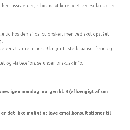
ndhedsassistenter, 2 bioanalytikere og 4 lægesekretærer.
ille tid hos den af os, du ønsker, men ved akut opstået
g.
lstræber at være mindst 3 læger til stede uanset ferie og
t og via telefon, se under praktisk info.
 åbnes igen mandag morgen kl. 8 (afhængigt af om
er det ikke muligt at lave emailkonsultationer til