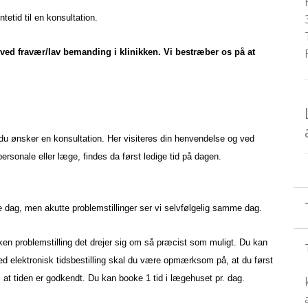
tetid til en konsultation.
 ved fravær/lav bemanding i klinikken. Vi bestræber os på at
du ønsker en konsultation. Her visiteres din henvendelse og ved
personale eller læge, findes da først ledige tid på dagen.
me dag, men akutte problemstillinger ser vi selvfølgelig samme dag.
hvilken problemstilling det drejer sig om så præcist som muligt. Du kan
ed elektronisk tidsbestilling skal du være opmærksom på, at du først
s, at tiden er godkendt. Du kan booke 1 tid i lægehuset pr. dag.