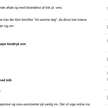
de aftale og med tilsendelse af link pr. sms.
mer kan der ikke bestilles ”tid samme dag”, da disse kan kræve
jer sig om:
højet blodtryk mm
med tolk
”
ejersker og sosu-assistenter på vanlig vis. Det vil sige online via